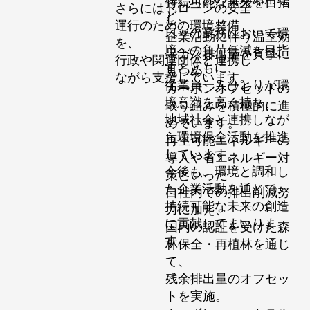
持続可能な未来を目指
さらにはドローンの安全
ど、
し、
運行のための環境整備
日々の業務において環
企業活動に伴う温室効
を、
境への負荷低減を目指
果ガス排出量を真摯に
行政や関連団体と連携し
すとともに、
見つめ、
ながら支援しています。
従業員一人ひとりが環
カーボンオフセットの
境意識を高く持ち、
取り組みを積極的に進
地域社会と連携しなが
めています。
ら環境保全活動を推進
再生可能エネルギーの
しています。
導入や省エネルギー対
今後も、環境と調和し
策といった
た企業活動を通じて、
自社内での排出削減努
持続可能な未来の創造
力に加え、
に貢献してまいりま
国内の認証を受けた森
す。
林保全・再植林を通じ
て、
残余排出量のオフセッ
トを実施。