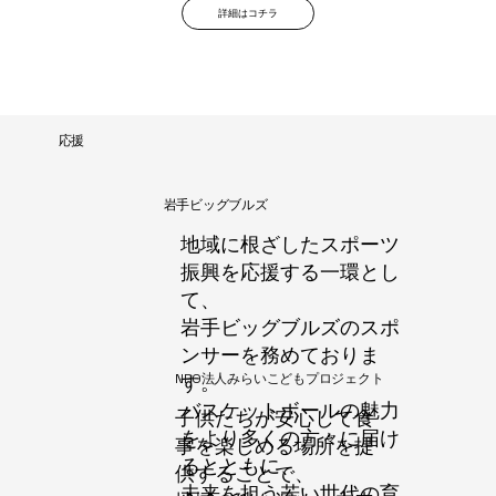
詳細はコチラ
​応援
​岩手ビッグブルズ
地域に根ざしたスポーツ
振興を応援する一環とし
て、
岩手ビッグブルズのスポ
ンサーを務めておりま
​NPO法人みらいこどもプロジェクト
す。
バスケットボールの魅力
子供たちが安心して食
をより多くの方々に届け
事を楽しめる場所を提
るとともに、
供することで、
未来を担う若い世代の育