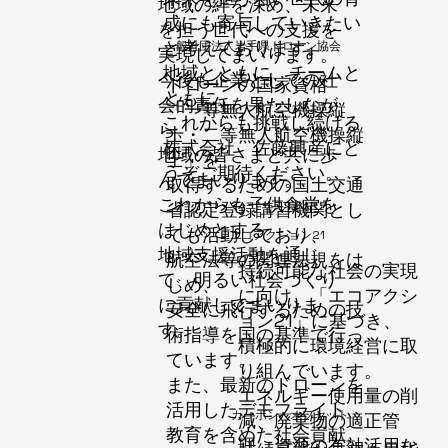
地域の絆を深め、未来
成にも寄与していきたい
を担う世代への支援を
と考えております。
​一般社団法人岩手県ドローン協会
実現してまいります。
地域とともに、チームと
今後も企業としての社
ドローンの国家資格
ともに、
会的責任を果たしなが
「一等無人航空機操縦
これからも挑戦し続ける
ら、
士・二等無人航空機操縦
株式会社 佐藤興産にど
地域の皆さまと共に歩
士」を
うぞご期待ください。
んでまいります。
取得するための国土交通
これからも子供食堂を
省認定登録講習機関とし
はじめとする
ても活動しており、
エコアクション21
地域支援活動を通じ
航空法等の関連法規をは
持続可能な社会の実現
て、明るい社会づくり
じめ、
に向け、「エコアクシ
に貢献してまいりま
安全に飛行するための技
ョン21」に基づき、
す。
術指導を国の基準で行っ
積極的に環境経営に取
ています。
り組んでいます。
また、最新のドローンを
エネルギー使用量の削
活用したデモフライト、
​カーボン・オフセット
減、廃棄物の適正管
教育を含めた社会貢献、
理、資源の有効活用な